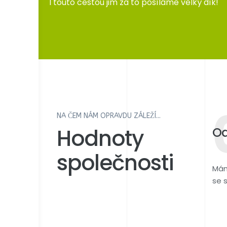
I touto cestou jim za to posíláme velký dík!
NA ČEM NÁM OPRAVDU ZÁLEŽÍ...
Hodnoty
Od
společnosti
Mám
se 