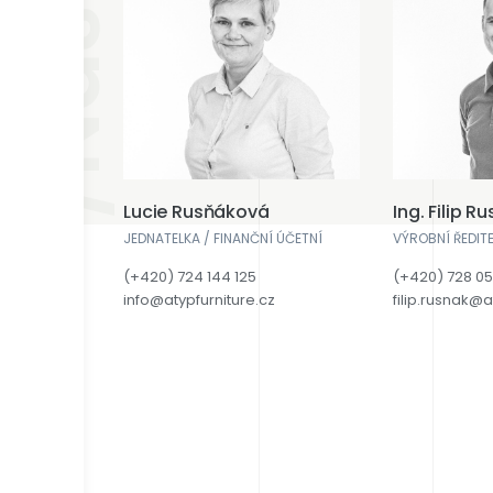
/Náš tým
Lucie Rusňáková
Ing. Filip R
JEDNATELKA / FINANČNÍ ÚČETNÍ
VÝROBNÍ ŘEDITE
(+420) 724 144 125
(+420) 728 0
info@atypfurniture.cz
filip.rusnak@a