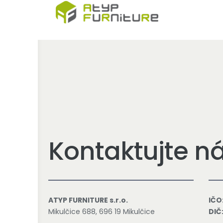
Skip
to
content
Kontaktujte n
ATYP FURNITURE s.r.o.
IČO
Mikulčice 688, 696 19 Mikulčice
DIČ