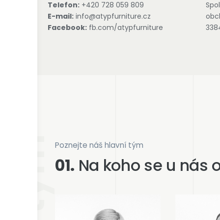
Telefon:
+420 728 059 809
Spol
E-mail:
info@atypfurniture.cz
obch
Facebook:
fb.com/atypfurniture
3384
Poznejte náš hlavní tým
01.
Na koho se u nás o