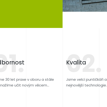
01.
02.
bornost
Kvalita
e 30 let praxe v oboru a stále
Jsme velcí puntičkáři 
snažíme učit novým věcem...
nejnovější technologie.