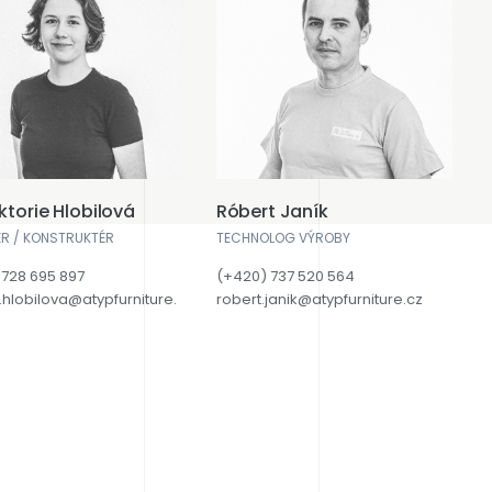
iktorie Hlobilová
Róbert Janík
R / KONSTRUKTÉR
TECHNOLOG VÝROBY
 728 695 897
(+420) 737 520 564
e.hlobilova@atypfurniture.
robert.janik@atypfurniture.cz