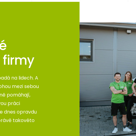
dé
 firmy
padá na lidech. A
 mohou mezi sebou
mně pomáhají,
vou práci
 se dnes opravdu
právě takovéto