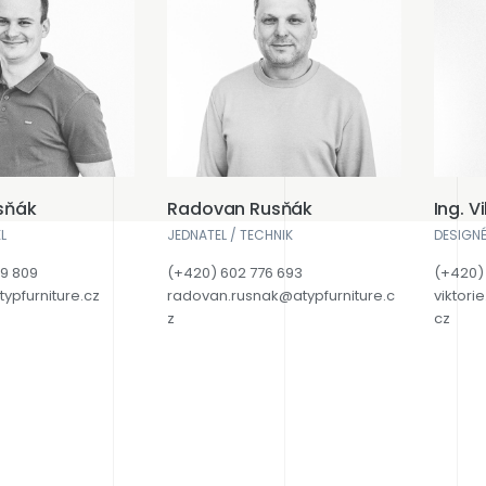
usňák
Radovan Rusňák
Ing. V
L
JEDNATEL / TECHNIK
DESIGNÉ
59 809
(+420) 602 776 693
(+420)
typfurniture.cz
radovan.rusnak@atypfurniture.c
viktori
z
cz