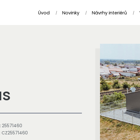
Úvod
Novinky
Návrhy interiérů
ás
:
25571460
:
CZ25571460