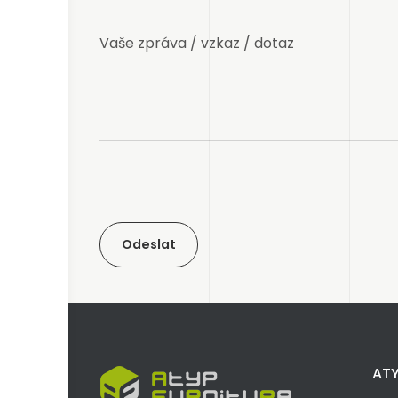
Odeslat
ATY