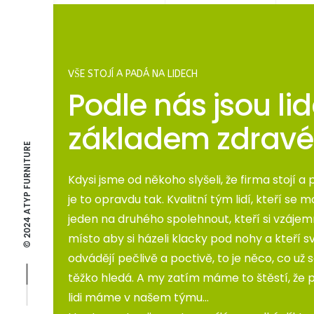
VŠE STOJÍ A PADÁ NA LIDECH
Podle nás jsou li
základem zdravé
© 2024 ATYP FURNITURE
Kdysi jsme od někoho slyšeli, že firma stojí a 
je to opravdu tak. Kvalitní tým lidí, kteří se
jeden na druhého spolehnout, kteří si vzáje
místo aby si házeli klacky pod nohy a kteří s
odvádějí pečlivě a poctivě, to je něco, co už
těžko hledá. A my zatím máme to štěstí, že 
lidi máme v našem týmu…