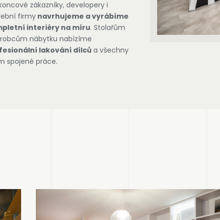
koncové zákazníky, developery i
ební firmy
navrhujeme a vyrábíme
pletní interiéry na míru
. Stolařům
ýrobcům nábytku nabízíme
fesionální lakování dílců
a všechny
m spojené práce.