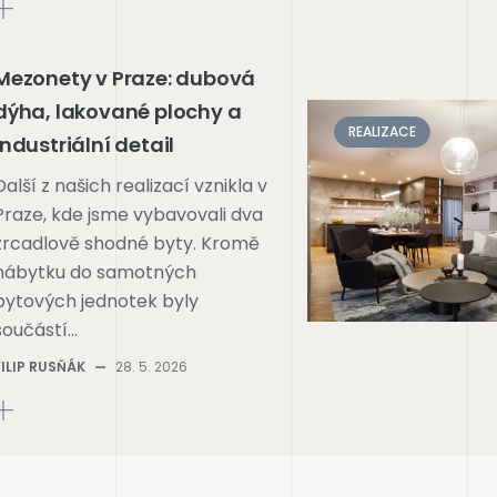
Mezonety v Praze: dubová
dýha, lakované plochy a
REALIZACE
industriální detail
Další z našich realizací vznikla v
Praze, kde jsme vybavovali dva
zrcadlově shodné byty. Kromě
nábytku do samotných
bytových jednotek byly
součástí…
FILIP RUSŇÁK
—
28. 5. 2026