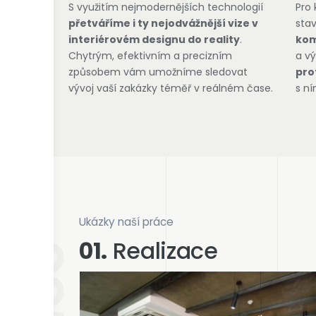
S využitím nejmodernějších technologií
Pro 
přetváříme i ty nejodvážnější vize v
stav
interiérovém designu do reality
.
kom
Chytrým, efektivním a precizním
a v
způsobem vám umožníme sledovat
pro
vývoj vaší zakázky téměř v reálném čase.
s ní
Ukázky naší práce
01.
Realizace