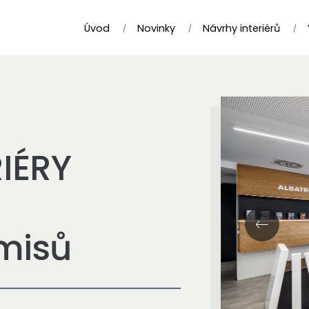
Úvod
Novinky
Návrhy interiérů
IÉRY
misů