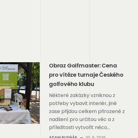
Obraz Golfmaster: Cena
pro vítěze turnaje Českého
golfového klubu
Některé zakázky vzniknou z
potřeby vybavit interiér, jiné
zase přijdou celkem přirozeně z
nadšení pro určitou věc a z
příležitosti vytvořit něco…
ADAM RUSŇÁK
—
30. 6. 2026