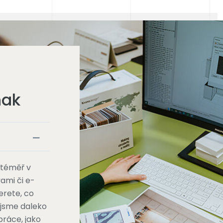
nak
 téměř v
ami či e-
erete, co
k jsme daleko
práce, jako