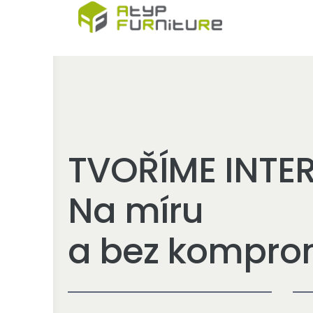
Skip
to
content
TVOŘÍME INTER
Na míru
a bez kompro