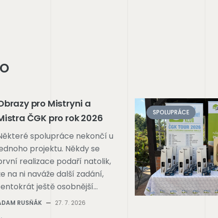
ho
Obrazy pro Mistryni a
SPOLUPRÁCE
Mistra ČGK pro rok 2026
Některé spolupráce nekončí u
jednoho projektu. Někdy se
první realizace podaří natolik,
že na ni naváže další zadání,
tentokrát ještě osobnější…
ADAM RUSŇÁK
—
27. 7. 2026