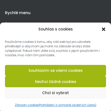
Rychlé menu
Úvod
Souhlas s cookies
Novinky
Návrhy interiérů
Používáme cookies k tomu, aby náš web byl pro uživatele
přívětivější a abychom jej mohli na základě analýz stále
Výroba nábytku
vylepšovat. Pokud nám dáte svůj souhlas s jejich používáním i
nadále, moc nám tím pomůžete...
Lakovna
Kontakt
Souhlasím se všemi cookies
Nechci žádné cookies
© 2024, Pro Atyp Furniture vytvořil
JiriWasserbauer.cz
|
Chci si vybrat
GDPR
Všechna práva vyhrazena
Zásady cookies
Prohlášení o ochraně osobních údajů