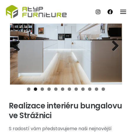
Skip
to
content
Previ
Next
ous
Realizace interiéru bungalovu
ve Strážnici
S radostí vám představujeme naši nejnovější