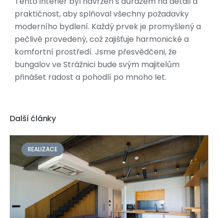
Tento interiér byl navržen s důrazem na detail a
praktičnost, aby splňoval všechny požadavky
moderního bydlení. Každý prvek je promyšlený a
pečlivě provedený, což zajišťuje harmonické a
komfortní prostředí. Jsme přesvědčeni, že
bungalov ve Strážnici bude svým majitelům
přinášet radost a pohodlí po mnoho let.
Další články
REALIZACE