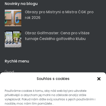
Novinky na blogu
Obrazy pro Mistryni a Mistra ČGK pro
rok 2026
Obraz Golfmaster: Cena pro vítěze
turnaje Českého golfového klubu
Rychlé menu
Úvod
Souhlas s cookies
Novinky
Návrhy interiérů
Používáme cookies k tomu, aby náš web byl pro uživatele
Výroba nábytku
přívětivější a abychom jej mohli na základě analýz stále
vylepšovat. Pokud nám dáte svůj souhlas s jejich používáním i
Lakovna
nadále, moc nám tím pomůžete...