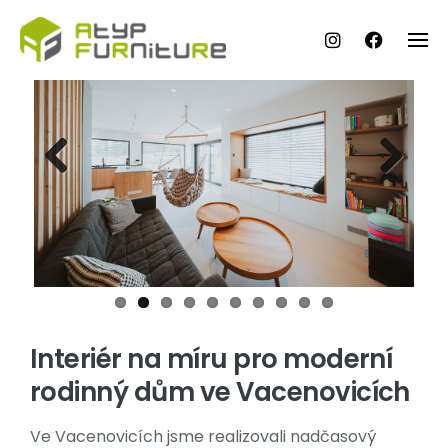
Skip
to
content
Previ
Next
ous
Interiér na míru pro moderní
rodinný dům ve Vacenovicích
Ve Vacenovicích jsme realizovali nadčasový