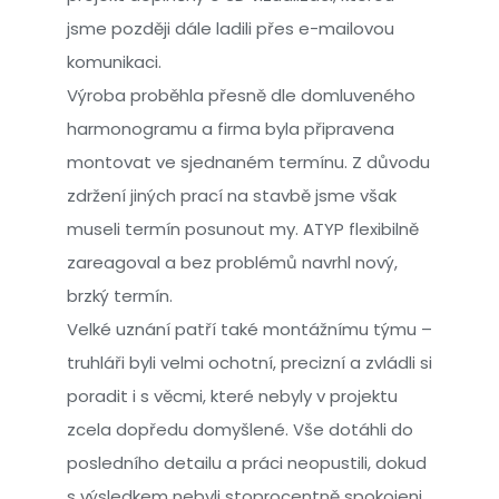
jsme později dále ladili přes e-mailovou
komunikaci.
Výroba proběhla přesně dle domluveného
harmonogramu a firma byla připravena
montovat ve sjednaném termínu. Z důvodu
zdržení jiných prací na stavbě jsme však
museli termín posunout my. ATYP flexibilně
zareagoval a bez problémů navrhl nový,
brzký termín.
Velké uznání patří také montážnímu týmu –
truhláři byli velmi ochotní, precizní a zvládli si
poradit i s věcmi, které nebyly v projektu
zcela dopředu domyšlené. Vše dotáhli do
posledního detailu a práci neopustili, dokud
s výsledkem nebyli stoprocentně spokojeni