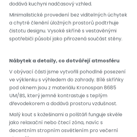
dodává kuchyni nadčasový vzhled.
Minimalistické provedení bez viditelných úchytek
a chytré členění úložných prostorů podtrhuje
čistotu designu. Vysoké skříně s vestavěnými
spotřebiči působí jako přirozená součást stěny.
Nábytek a detaily, co dotvářejí atmosféru
V obývací části jsme vytvořili pohodlné posezení
ve výklenku s výhledem do zahrady. Bílé skříňky
pod oknem jsou z materiálu Kronospan 8685
UM/BS, který jemně kontrastuje s teplým
dřevodekorem a dodává prostoru vzdušnost.
Malý kout s kožešinami a polštáři funguje skvěle
jako relaxační nebo čtecí zóna, navíc s
decentním stropním osvětlením pro večerní