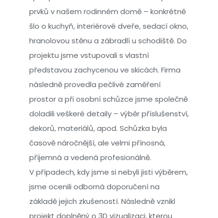
prvků v našem rodinném domě – konkrétně
šlo o kuchyň, interiérové dveře, sedací okno,
hranolovou stěnu a zábradlí u schodiště. Do
projektu jsme vstupovali s vlastní
představou zachycenou ve skicách. Firma
následně provedla pečlivé zaměření
prostor a při osobní schůzce jsme společně
doladili veškeré detaily – výběr příslušenství,
dekorů, materiálů, apod. Schůzka byla
časově náročnější, ale velmi přínosná,
příjemná a vedená profesionálně.
V případech, kdy jsme si nebyli jisti výběrem,
jsme ocenili odborná doporučení na
základě jejich zkušeností. Následně vznikl
projekt doplněný o 3D vizualizaci, kterou