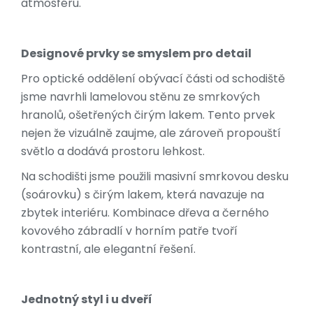
atmosféru.
Designové prvky se smyslem pro detail
Pro optické oddělení obývací části od schodiště
jsme navrhli lamelovou stěnu ze smrkových
hranolů, ošetřených čirým lakem. Tento prvek
nejen že vizuálně zaujme, ale zároveň propouští
světlo a dodává prostoru lehkost.
Na schodišti jsme použili masivní smrkovou desku
(soárovku) s čirým lakem, která navazuje na
zbytek interiéru. Kombinace dřeva a černého
kovového zábradlí v horním patře tvoří
kontrastní, ale elegantní řešení.
Jednotný styl i u dveří